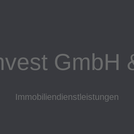
Invest GmbH 
Immobiliendienstleistungen